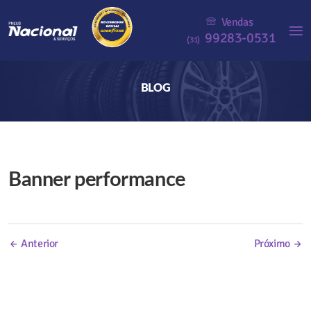
Vendas
99283-0531
(31)
BLOG
Banner performance
Navegação
de
← Anterior
Próximo →
Post