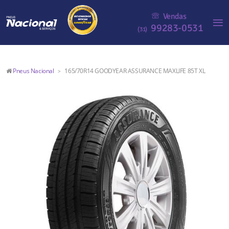
Vendas
99283-0531
(31)
Pneus Nacional
165/70R14 GOODYEAR ASSURANCE MAXLIFE 85T XL
>