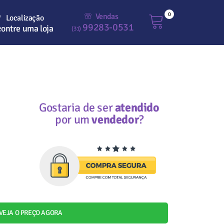
0
Vendas
Localização
99283-0531
ontre uma loja
(31)
Gostaria de ser
atendido
por um
vendedor
?
VEJA O PREÇO AGORA