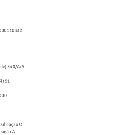
000110332
ade)
340/A/A
I)
51
000
sificação
C
icação
A