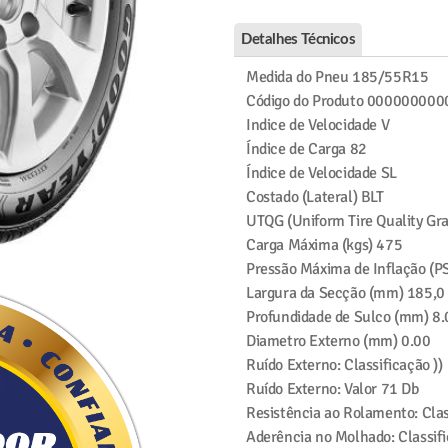
Detalhes Técnicos
Medida do Pneu
185/55R15
Código do Produto
000000000
Indice de Velocidade
V
Índice de Carga
82
Índice de Velocidade
SL
Costado (Lateral)
BLT
UTQG (Uniform Tire Quality Gr
Carga Máxima (kgs)
475
Pressão Máxima de Inflação (PS
Largura da Secção (mm)
185,0
Profundidade de Sulco (mm)
8.
Diametro Externo (mm)
0.00
Ruído Externo: Classificação
))
Ruído Externo: Valor
71 Db
Resistência ao Rolamento: Clas
Aderência no Molhado: Classif