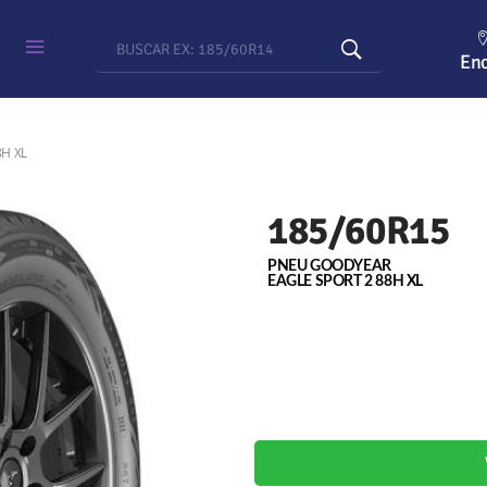
Enc
H XL
185/60R15
PNEU GOODYEAR
EAGLE SPORT 2 88H XL