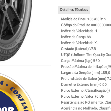
Detalhes Técnicos
Medida do Pneu
185/60R15
Código do Produto
000000000
Indice de Velocidade
H
Índice de Carga
88
Índice de Velocidade
XL
Costado (Lateral)
VSB
UTQG (Uniform Tire Quality Gr
Carga Máxima (kgs)
560
Pressão Máxima de Inflação (PS
Largura da Secção (mm)
185,0
Profundidade de Sulco (mm)
7.
Diametro Externo (mm)
0.00
Ruído Externo: Classificação
))
Ruído Externo: Valor
70 Db
Resistência ao Rolamento: Clas
Aderência no Molhado: Classif