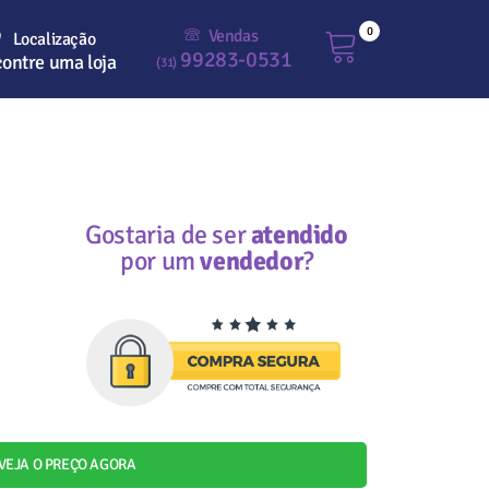
0
Vendas
Localização
99283-0531
ontre uma loja
(31)
Gostaria de ser
atendido
por um
vendedor
?
VEJA O PREÇO AGORA