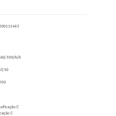
000111463
ade)
300/A/A
I)
50
200
sificação
C
icação
C