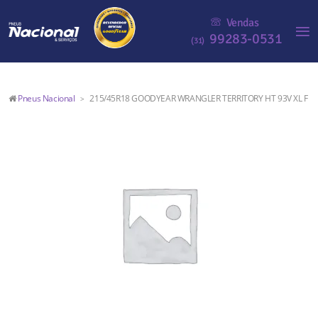
Vendas
99283-0531
(31)
Pneus Nacional
215/45R18 GOODYEAR WRANGLER TERRITORY HT 93V XL F
>