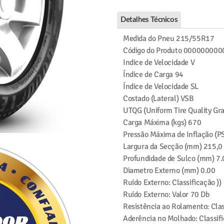
Detalhes Técnicos
Medida do Pneu
215/55R17
Código do Produto
000000000
Indice de Velocidade
V
Índice de Carga
94
Índice de Velocidade
SL
Costado (Lateral)
VSB
UTQG (Uniform Tire Quality Gr
Carga Máxima (kgs)
670
Pressão Máxima de Inflação (PS
Largura da Secção (mm)
215,0
Profundidade de Sulco (mm)
7.
Diametro Externo (mm)
0.00
Ruído Externo: Classificação
))
Ruído Externo: Valor
70 Db
Resistência ao Rolamento: Clas
Aderência no Molhado: Classif