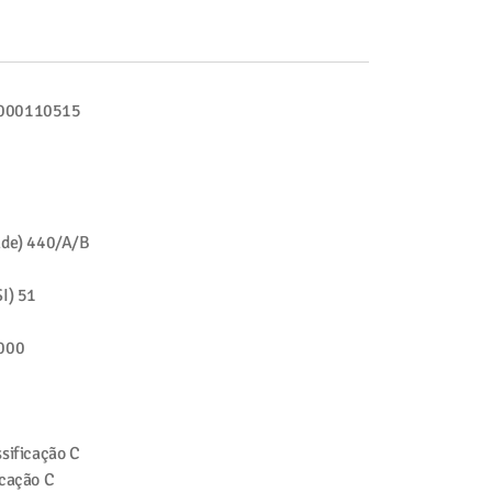
000110515
ade)
440/A/B
I)
51
000
sificação
C
icação
C