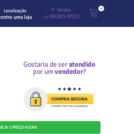
0
Vendas
Localização
99283-0531
ontre uma loja
(31)
Gostaria de ser
atendido
por um
vendedor
?
VEJA O PREÇO AGORA