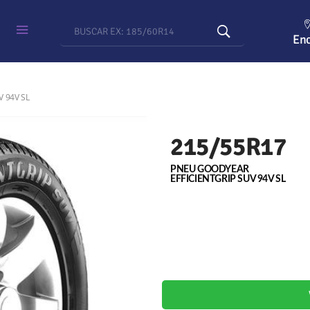
Enc
 94V SL
215/55R17
PNEU GOODYEAR
EFFICIENTGRIP SUV 94V SL