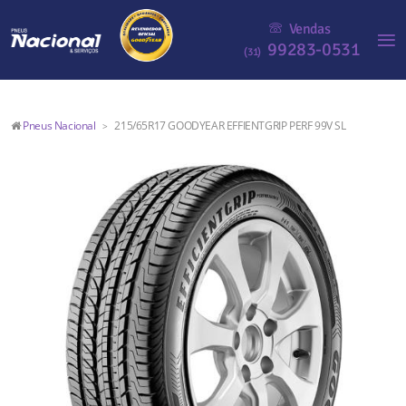
Vendas
99283-0531
(31)
Pneus Nacional
215/65R17 GOODYEAR EFFIENTGRIP PERF 99V SL
>