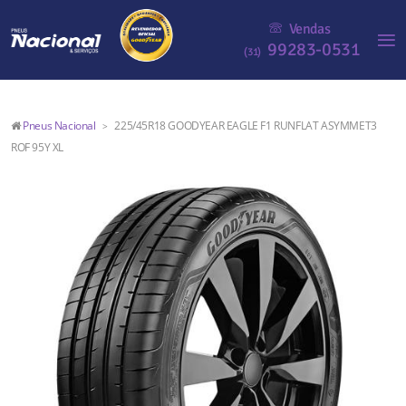
Vendas
99283-0531
(31)
Pneus Nacional
225/45R18 GOODYEAR EAGLE F1 RUNFLAT ASYMMET3
>
ROF 95Y XL