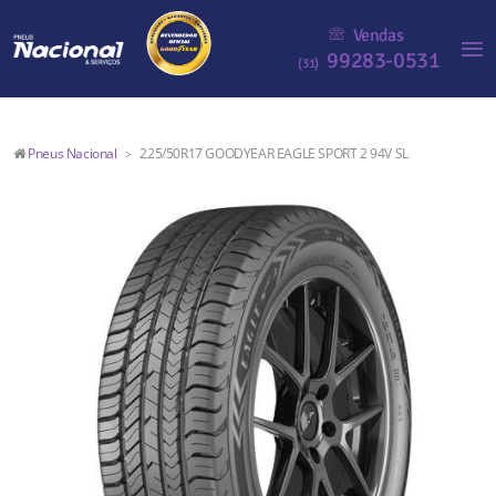
Vendas
99283-0531
(31)
Pneus Nacional
225/50R17 GOODYEAR EAGLE SPORT 2 94V SL
>