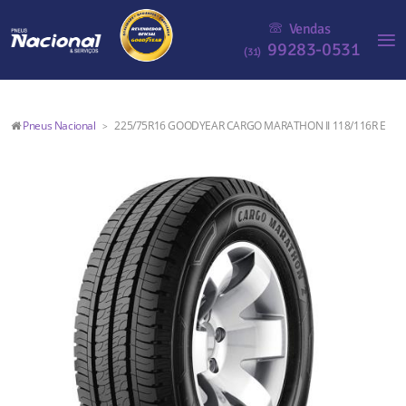
Vendas
99283-0531
(31)
Pneus Nacional
225/75R16 GOODYEAR CARGO MARATHON II 118/116R E
>