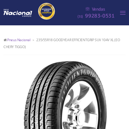
Vendas
99283-0531
(31)
Pneus Nacional
235/55R18 GOODYEAR EFFICIENTGRIP SUV 104V XL (EO
>
CHERY TIGGO)