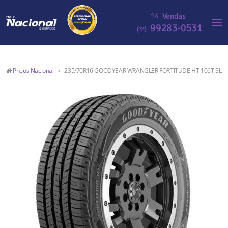
Vendas
99283-0531
(31)
Pneus Nacional
235/70R16 GOODYEAR WRANGLER FORTITUDE HT 106T SL
>