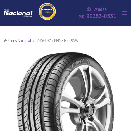
Vendas
99283-0531
(31)
Pneus Nacional
245/40R17 PRINX HZ2 95W
>