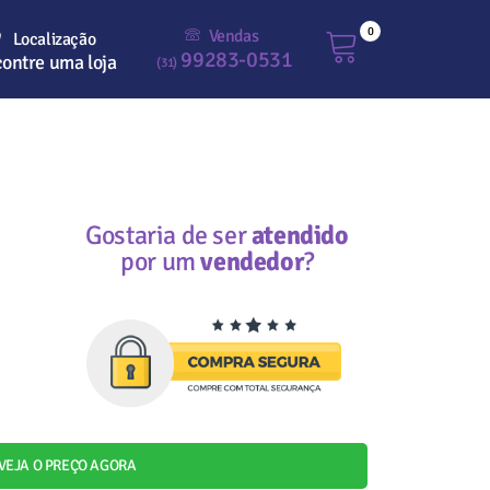
0
Vendas
Localização
99283-0531
ontre uma loja
(31)
Gostaria de ser
atendido
por um
vendedor
?
VEJA O PREÇO AGORA