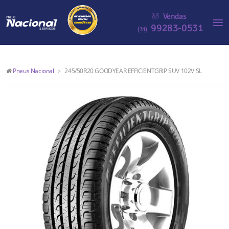
Vendas
99283-0531
(31)
Pneus Nacional
245/50R20 GOODYEAR EFFICIENTGRIP SUV 102V SL
>