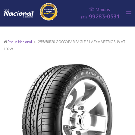
Vendas
99283-0531
(31)
Pneus Nacional
255/50R20 GOODYEAR EAGLE F1 ASYMMETRIC SUV AT
>
109W