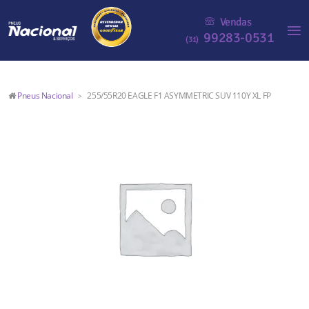
Vendas
99283-0531
(31)
Pneus Nacional
255/55R20 EAGLE F1 ASYMMETRIC SUV 110Y XL FP
>