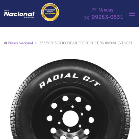
Vendas
99283-0531
(31)
Pneus Nacional
255/60R15 GOODYEAR COOPER COBRA RADIAL G/T 102T
>