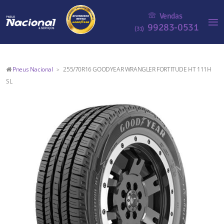
Vendas
99283-0531
(31)
Pneus Nacional
255/70R16 GOODYEAR WRANGLER FORTITUDE HT 111H
>
SL