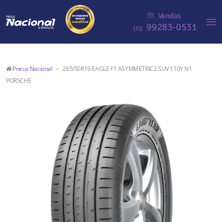
Vendas
99283-0531
(31)
Pneus Nacional
265/50R19 EAGLE F1 ASYMMETRIC2 SUV 110Y N1
>
PORSCHE