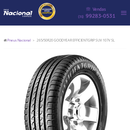
Vendas
99283-0531
(31)
Pneus Nacional
265/50R20 GOODYEAR EFFICIENTGRIP SUV 107V SL
>