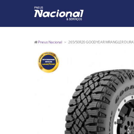
Pneus Nacional
265/50R20 GOODYEAR WRANGLER DURAT
>