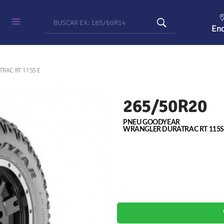
Enc
RAC RT 115S E
265/50R20
PNEU GOODYEAR
WRANGLER DURATRAC RT 115S