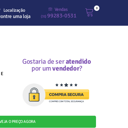
0
Vendas
Localização
99283-0531
ontre uma loja
(31)
Gostaria de ser
atendido
por um
vendedor
?
 E
VEJA O PREÇO AGORA