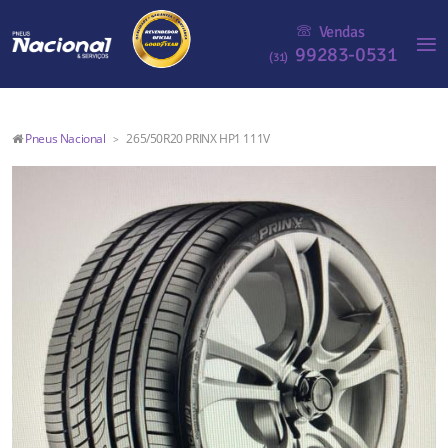
Vendas
99283-0531
(31)
Pneus Nacional
265/50R20 PRINX HP1 111V
>