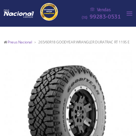
Vendas
99283-0531
(31)
Pneus Nacional
265/60R18 GOODYEAR WRANGLER DURATRAC RT 119S E
>