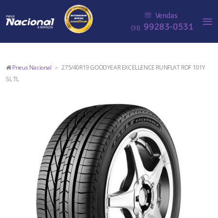
Vendas
99283-0531
(31)
Pneus Nacional
275/40R19 GOODYEAR EXCELLENCE RUNFLAT ROF 101Y
>
SL TL