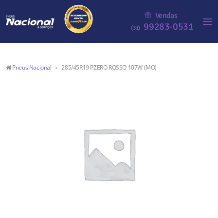
Vendas
99283-0531
(31)
Pneus Nacional
285/45R19 PZERO ROSSO 107W (MO)
>