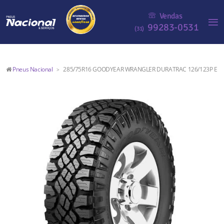
Vendas
99283-0531
(31)
Pneus Nacional
285/75R16 GOODYEAR WRANGLER DURATRAC 126/123P E
>