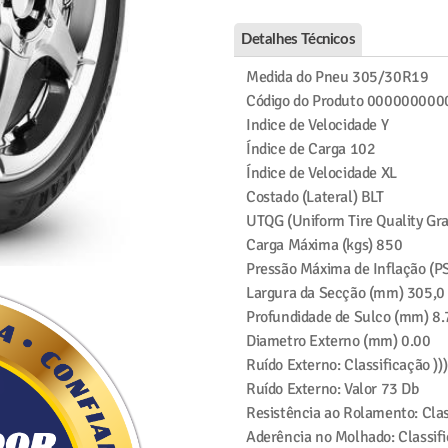
Detalhes Técnicos
Medida do Pneu
305/30R19
Código do Produto
000000000
Indice de Velocidade
Y
Índice de Carga
102
Índice de Velocidade
XL
Costado (Lateral)
BLT
UTQG (Uniform Tire Quality Gr
Carga Máxima (kgs)
850
Pressão Máxima de Inflação (PS
Largura da Secção (mm)
305,0
Profundidade de Sulco (mm)
8.
Diametro Externo (mm)
0.00
Ruído Externo: Classificação
)))
Ruído Externo: Valor
73 Db
Resistência ao Rolamento: Clas
Aderência no Molhado: Classif