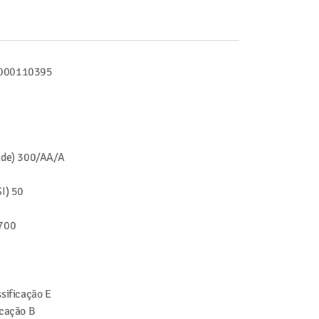
000110395
ade)
300/AA/A
I)
50
700
sificação
E
icação
B