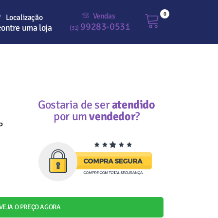
0
Vendas
Localização
99283-0531
ontre uma loja
(31)
Gostaria de ser
atendido
por um
vendedor
?
P
VEJA O PREÇO AGORA