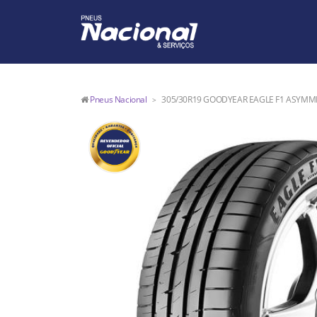
Pneus Nacional
305/30R19 GOODYEAR EAGLE F1 ASYMMET
>