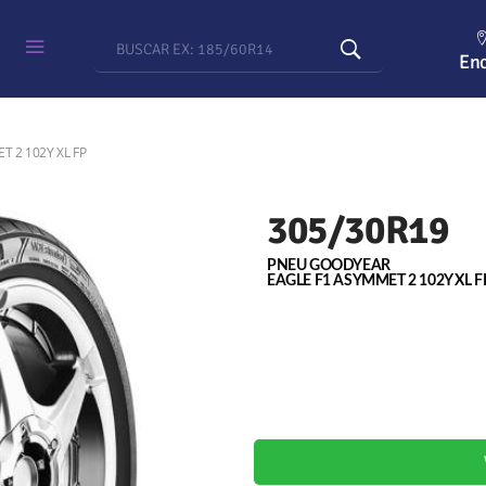
Enc
 2 102Y XL FP
305/30R19
PNEU GOODYEAR
EAGLE F1 ASYMMET 2 102Y XL F