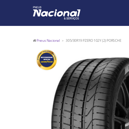
Pneus Nacional
305/30R19 PZERO 102Y (2) PORSCHE
>