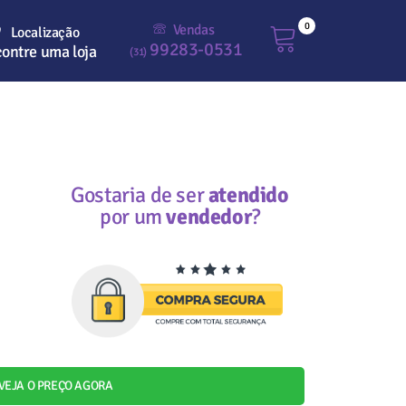
0
Vendas
Localização
99283-0531
ontre uma loja
(31)
Gostaria de ser
atendido
por um
vendedor
?
VEJA O PREÇO AGORA