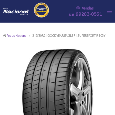
Vendas
99283-0531
(31)
Pneus Nacional
315/30R21 GOODYEAR EAGLE F1 SUPERSPORT R 105Y
>