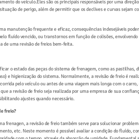
mento do veículo.Eles são os principais responsáveis por uma direção
situação de perigo, além de permitir que os declives e curvas sejam 
 uma manutenção frequente e eficaz, consequências indesejáveis pod
 fluído vencido, ou transtornos em função de colisões, envolvendo o 
a de uma revisão de freios bem-feita.
ficar o estado das peças do sistema de frenagem, como as pastilhas, di
aso) e higienização do sistema. Normalmente, a revisão de freio é real
corrida pelo veículo ou antes de uma viagem mais longa com o carro, 
que a revisão de freio seja realizada por uma empresa de sua confia
ibilitando ajustes quando necessário.
de freio?
na frenagen, a revisão de freio também serve para solucionar problem
amento, etc. Neste momento é possível avaliar a condição do fluído, 
scosidade com o tempo, através da absorção de umidade. Fundamental 