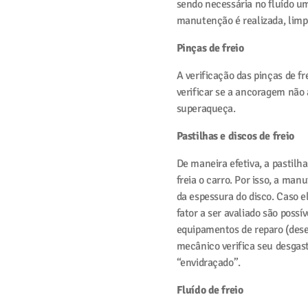
sendo necessária no fluído um
manutenção é realizada, limpa
Pinças de freio
A verificação das pinças de f
verificar se a ancoragem não
superaqueça.
Pastilhas e discos de freio
De maneira efetiva, a pastilh
freia o carro. Por isso, a man
da espessura do disco. Caso e
fator a ser avaliado são poss
equipamentos de reparo (desem
mecânico verifica seu desgast
“envidraçado”.
Fluído de freio