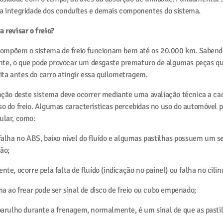
 a integridade dos conduítes e demais componentes do sistema.
a revisar o freio?
ompõem o sistema de freio funcionam bem até os 20.000 km. Sabendo
nte, o que pode provocar um desgaste prematuro de algumas peças qu
feita antes do carro atingir essa quilometragem.
ão deste sistema deve ocorrer mediante uma avaliação técnica a cad
uso do freio. Algumas características percebidas no uso do automóvel
ular, como:
 falha no ABS, baixo nível do fluído e algumas pastilhas possuem um s
ão;
nte, ocorre pela falta de fluído (indicação no painel) ou falha no cili
ma ao frear pode ser sinal de disco de freio ou cubo empenado;
 barulho durante a frenagem, normalmente, é um sinal de que as pasti