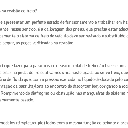
 na revisão de freio?
re apresentar um perfeito estado de funcionamento e trabalhar em h
ante, nesse sentido, é a calibragem dos pneus, que precisa estar adeq
camente o sistema de freio do veículo deve ser revisado e substituíd
a seguir, as peças verificadas na revisão:
ia que fazer para parar o carro, caso o pedal de freio não tivesse um a
Ao pisar no pedal de freio, ativamos uma haste ligada ao servo freio, qu
rio de fluido que, com a pressão exercida no líquido deslocado pelo c
ntação da pastilha/lona ao encontro do disco/tambor, obrigando a roda
 Rompimento do diafragma ou obstrução nas mangueiras do sistema h
remamente pesado.
modelos (simples/duplo) todos com a mesma função de acionar a press