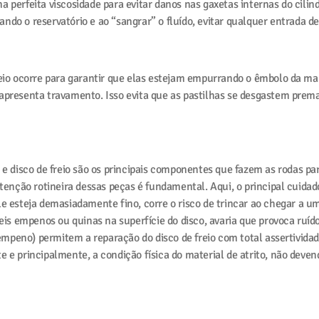
a perfeita viscosidade para evitar danos nas gaxetas internas do cil
ndo o reservatório e ao “sangrar” o fluído, evitar qualquer entrada de
reio ocorre para garantir que elas estejam empurrando o êmbolo da ma
 apresenta travamento. Isso evita que as pastilhas se desgastem pre
a e disco de freio são os principais componentes que fazem as rodas 
utenção rotineira dessas peças é fundamental. Aqui, o principal cuidad
le esteja demasiadamente fino, corre o risco de trincar ao chegar a 
íveis empenos ou quinas na superfície do disco, avaria que provoca ruí
peno) permitem a reparação do disco de freio com total assertividade
e e principalmente, a condição física do material de atrito, não dev